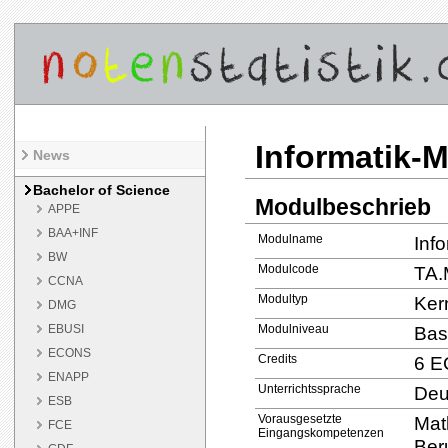
Informatik-
News
Bachelor of Science
Modulbeschrieb
APPE
BAA+INF
Modulname
Inf
BW
Modulcode
TA.
CCNA
Modultyp
Ker
DMG
EBUSI
Modulniveau
Bas
ECONS
Credits
6 E
ENAPP
Unterrichtssprache
Deu
ESB
Vorausgesetzte
Mat
FCE
Eingangskompetenzen
Ber