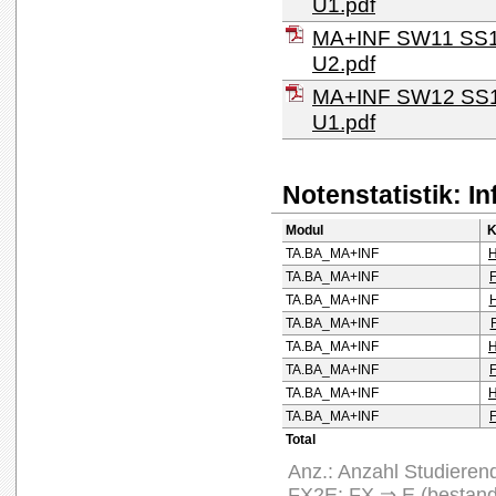
U1.pdf
MA+INF SW11 SS10
U2.pdf
MA+INF SW12 SS11
U1.pdf
Notenstatistik: I
Modul
K
TA.BA_MA+INF
TA.BA_MA+INF
TA.BA_MA+INF
TA.BA_MA+INF
TA.BA_MA+INF
TA.BA_MA+INF
TA.BA_MA+INF
TA.BA_MA+INF
Total
Anz.: Anzahl Studierend
FX2E: FX ⇒ E (bestan