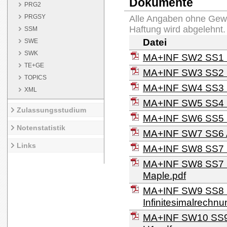
Dokumente
PRG2
PRGSY
Alle Angaben ohne Gewä
Haftung wird abgelehnt. 
SSM
Datei
SWE
SWK
MA+INF SW2 SS1 F
TE+GE
MA+INF SW3 SS2 F
TOPICS
MA+INF SW4 SS3 
XML
MA+INF SW5 SS4 C
Zulassungsstudium
MA+INF SW6 SS5 Di
Notenstatistik
MA+INF SW7 SS6 A
Links
MA+INF SW8 SS7 S
MA+INF SW8 SS7 S
Maple.pdf
MA+INF SW9 SS8 E
Infinitesimalrechnu
MA+INF SW10 SS9 