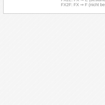
FX2F: FX ⇒ F (nicht be