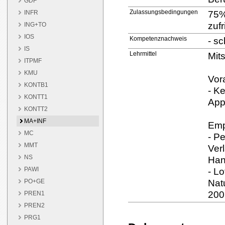
GDF
Zulassungsbedingungen
75%
INFR
zufr
ING+TO
IOS
Kompetenznachweis
- s
IS
Lehrmittel
Mits
ITPMF
KMU
Vor
KONTB1
- K
KONTT1
App
KONTT2
MA+INF
Emp
MC
- P
MMT
Verl
NS
Han
PAWI
- L
Nat
PO+GE
200
PREN1
PREN2
PRG1